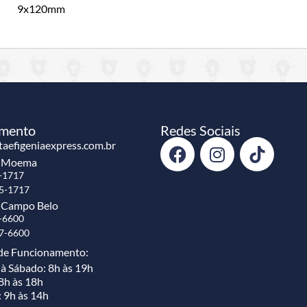
9x120mm
imento
Redes Sociais
aefigeniaexpress.com.br
e Moema
5-1717
45-1717
 Campo Belo
1-6600
17-6600
de Funcionamento:
à Sábado: 8h às 19h
8h às 18h
: 9h às 14h