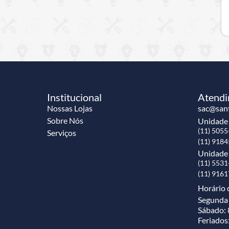
Institucional
Atend
Nossas Lojas
sac@sant
Sobre Nós
Unidad
(11) 505
Serviços
(11) 918
Unidade
(11) 553
(11) 916
Horário 
Segunda 
Sábado: 
Feriados