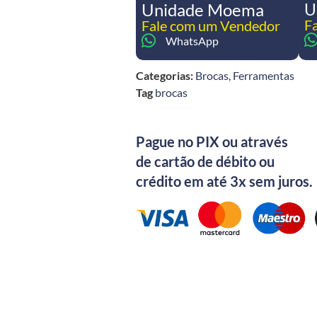
Unidade Moema
U
F
Fale com um Vendedor
WhatsApp
Categorias:
Brocas
,
Ferramentas
Tag
brocas
Pague no PIX ou através
de cartão de débito ou
crédito em até 3x sem juros.