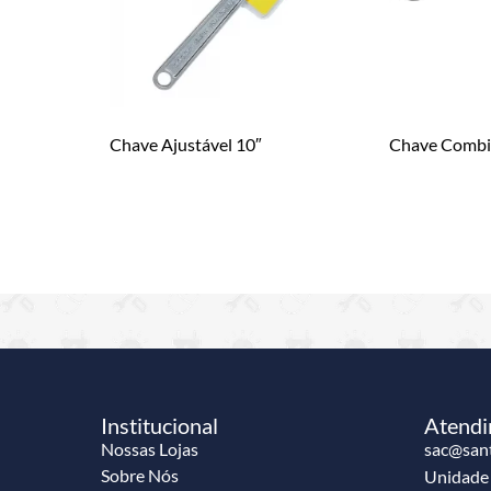
Chave Ajustável 10″
Chave Comb
Institucional
Atend
Nossas Lojas
sac@sant
Sobre Nós
Unidad