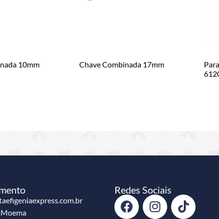
inada 10mm
Chave Combinada 17mm
Para
612
imento
Redes Sociais
aefigeniaexpress.com.br
e Moema