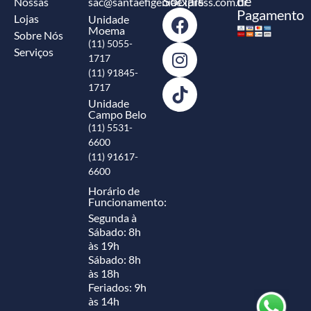
Sociais
de
Nossas
sac@santaefigeniaexpress.com.br
Pagamento
Lojas
Unidade
Moema
Sobre Nós
(11) 5055-
Serviços
1717
(11) 91845-
1717
Unidade
Campo Belo
(11) 5531-
6600
(11) 91617-
6600
Horário de
Funcionamento:
Segunda à
Sábado: 8h
às 19h
Sábado: 8h
às 18h
Feriados: 9h
às 14h