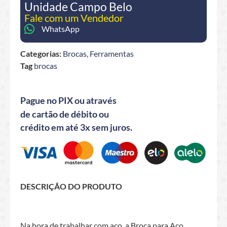
Unidade Campo Belo
Fale com um Vendedor
WhatsApp
Categorias:
Brocas
,
Ferramentas
Tag
brocas
Pague no PIX ou através
de cartão de débito ou
crédito em até 3x sem juros.
DESCRIÇÃO DO PRODUTO
Na hora de trabalhar com aço, a Broca para Aço