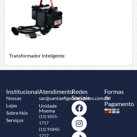
Transformador Inteligente
Institucional
Atendimento
Redes
Formas
Sociais
de
Nossas
sac@santaefigeniaexpress.com.br
Pagamento
Lojas
Unidade
Moema
Sobre Nós
(11) 5055-
Serviços
1717
(11) 91845-
1717