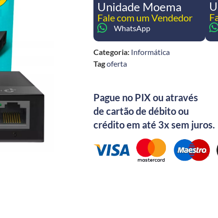
Unidade Moema
U
F
Fale com um Vendedor
WhatsApp
Categoria:
Informática
Tag
oferta
Pague no PIX ou através
de cartão de débito ou
crédito em até 3x sem juros.