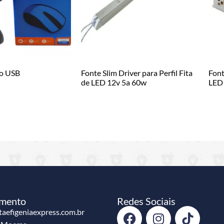
io USB
Fonte Slim Driver para Perfil Fita
Font
de LED 12v 5a 60w
LED 
imento
Redes Sociais
aefigeniaexpress.com.br