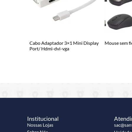
Cabo Adaptador 3×1 Mini Display
Mouse sem f
Port/ Hdmi-dvi-vga
Institucional
Atend
Nossas Lojas
sac@sant
Sobre Nós