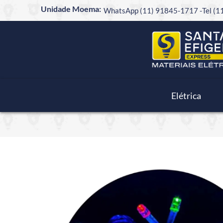
Unidade Moema:
WhatsApp (11) 91845-1717 -
Tel (
Elétrica