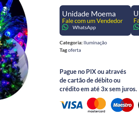
Unidade Moema
U
F
Fale com um Vendedor
WhatsApp
Categoria:
Iluminação
Tag
oferta
Pague no PIX ou através
de cartão de débito ou
crédito em até 3x sem juros.