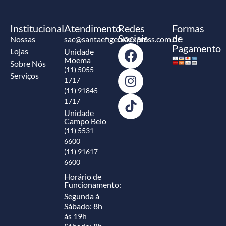
Institucional
Atendimento
Redes
Formas
Sociais
de
Nossas
sac@santaefigeniaexpress.com.br
Pagamento
Lojas
Unidade
Moema
Sobre Nós
(11) 5055-
Serviços
1717
(11) 91845-
1717
Unidade
Campo Belo
(11) 5531-
6600
(11) 91617-
6600
Horário de
Funcionamento:
Segunda à
Sábado: 8h
às 19h