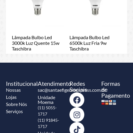
Lâmpada Bulbo Led
Lâmpada Bulbo Led
3000k Luz Quente 15w
6500k Luz Fria 9w
Taschibra
Taschibra
Institucional
Atendimento
Redes
Formas
Sociais
de
Nossas
sac@santaefigeniaexpress.com.br
Pagamento
Lojas
Unidade
Moema
Sobre Nós
(11) 5055-
Serviços
1717
(11) 91845-
1717