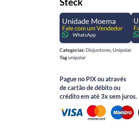
Steck
Unidade Moema
U
F
Fale com um Vendedor
WhatsApp
Categorias:
Disjuntores
,
Unipolar
Tag
unipolar
Pague no PIX ou através
de cartão de débito ou
crédito em até 3x sem juros.