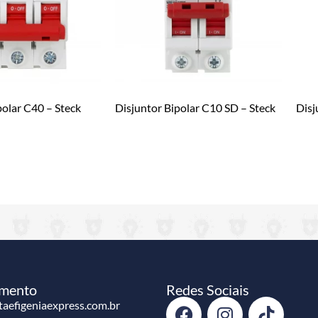
polar C40 – Steck
Disjuntor Bipolar C10 SD – Steck
Disj
imento
Redes Sociais
aefigeniaexpress.com.br