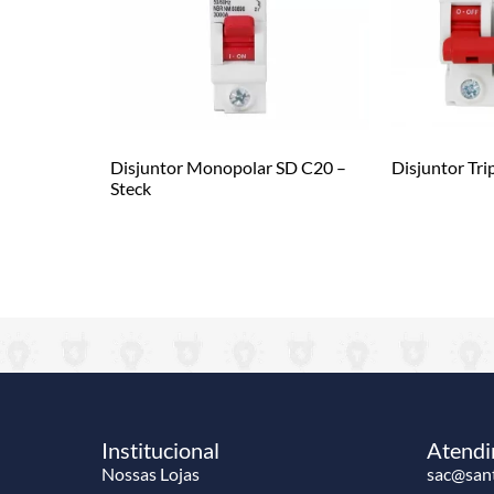
Disjuntor Monopolar SD C20 –
Disjuntor Tri
Steck
Institucional
Atend
Nossas Lojas
sac@sant