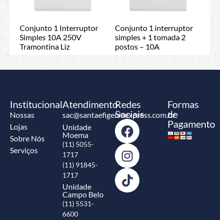
Conjunto 1 Interruptor
Conjunto 1 interruptor
Simples 10A 250V
simples + 1 tomada 2
Tramontina Liz
postos – 10A
Institucional
Atendimento
Redes
Formas
Sociais
de
Nossas
sac@santaefigeniaexpress.com.br
Pagamento
Lojas
Unidade
Moema
Sobre Nós
(11) 5055-
Serviços
1717
(11) 91845-
1717
Unidade
Campo Belo
(11) 5531-
6600