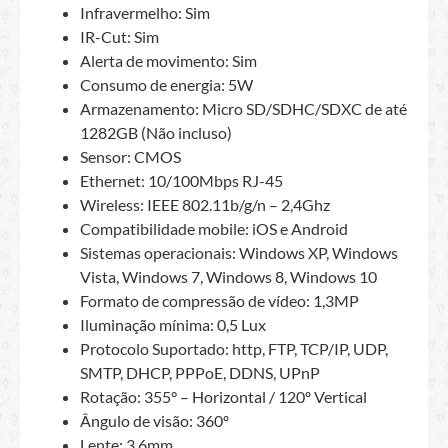
Infravermelho: Sim
IR-Cut: Sim
Alerta de movimento: Sim
Consumo de energia: 5W
Armazenamento: Micro SD/SDHC/SDXC de até
1282GB (Não incluso)
Sensor: CMOS
Ethernet: 10/100Mbps RJ-45
Wireless: IEEE 802.11b/g/n – 2,4Ghz
Compatibilidade mobile: iOS e Android
Sistemas operacionais: Windows XP, Windows
Vista, Windows 7, Windows 8, Windows 10
Formato de compressão de vídeo: 1,3MP
Iluminação mínima: 0,5 Lux
Protocolo Suportado: http, FTP, TCP/IP, UDP,
SMTP, DHCP, PPPoE, DDNS, UPnP
Rotação: 355° – Horizontal / 120º Vertical
Ângulo de visão: 360º
Lente: 3,6mm