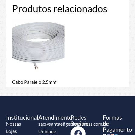
Produtos relacionados
Cabo Paralelo 2,5mm
Institucional
Atendimento
Redes
Formas
Sociais
de
Nossas
sac@santaefigeniaexpress.com.br
Pagamento
Lojas
Unidade