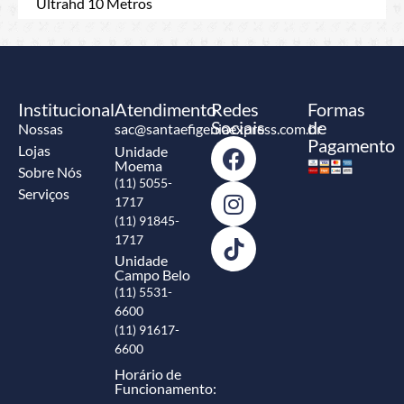
Ultrahd 10 Metros
Institucional
Atendimento
Redes
Formas
Sociais
de
Nossas
sac@santaefigeniaexpress.com.br
Pagamento
Lojas
Unidade
Moema
Sobre Nós
(11) 5055-
Serviços
1717
(11) 91845-
1717
Unidade
Campo Belo
(11) 5531-
6600
(11) 91617-
6600
Horário de
Funcionamento: