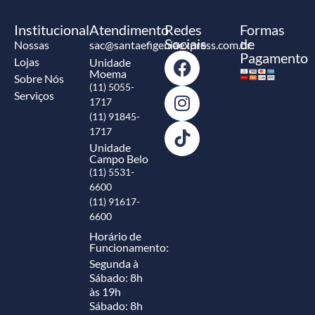
Institucional
Atendimento
Redes
Formas
Sociais
de
Nossas
sac@santaefigeniaexpress.com.br
Pagamento
Lojas
Unidade
Moema
Sobre Nós
(11) 5055-
Serviços
1717
(11) 91845-
1717
Unidade
Campo Belo
(11) 5531-
6600
(11) 91617-
6600
Horário de
Funcionamento:
Segunda à
Sábado: 8h
às 19h
Sábado: 8h