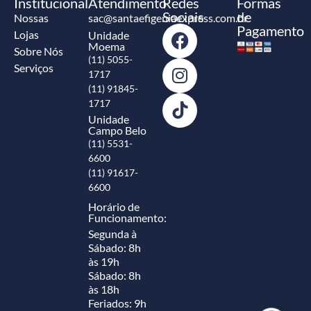
Institucional
Atendimento
Redes
Formas
Sociais
de
Nossas
sac@santaefigeniaexpress.com.br
Pagamento
Lojas
Unidade
Moema
Sobre Nós
(11) 5055-
Serviços
1717
(11) 91845-
1717
Unidade
Campo Belo
(11) 5531-
6600
(11) 91617-
6600
Horário de
Funcionamento:
Segunda à
Sábado: 8h
às 19h
Sábado: 8h
às 18h
Feriados: 9h