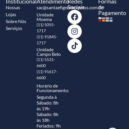
Institucional
Atendimento
Redes
Formas
Sociais
de
Nossas
sac@santaefigeniaexpress.com.br
Pagamento
Lojas
Unidade
Moema
Sobre Nós
(11) 5055-
Serviços
1717
(11) 91845-
1717
Unidade
Campo Belo
(11) 5531-
6600
(11) 91617-
6600
Horário de
Funcionamento:
Segunda à
Sábado: 8h
às 19h
Sábado: 8h
às 18h
Feriados: 9h