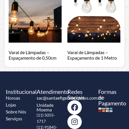
Varal de Lâmpadas –
Varal de Lâmpadas –
Espaçamento de 0,50cm
Espaçamento de 1 Metro
Institucional
Atendimento
Redes
Formas
Sociais
de
Nossas
sac@santaefigeniaexpress.com.br
Pagamento
Lojas
Unidade
Moema
Sobre Nós
(11) 5055-
Serviços
1717
(11) 91845-