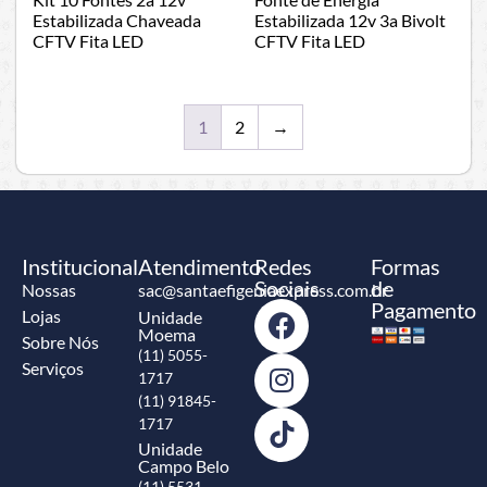
Estabilizada Chaveada
Estabilizada 12v 3a Bivolt
CFTV Fita LED
CFTV Fita LED
1
2
→
Institucional
Atendimento
Redes
Formas
Sociais
de
Nossas
sac@santaefigeniaexpress.com.br
Pagamento
Lojas
Unidade
Moema
Sobre Nós
(11) 5055-
Serviços
1717
(11) 91845-
1717
Unidade
Campo Belo
(11) 5531-