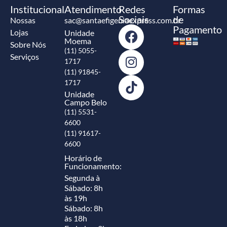
Institucional
Atendimento
Redes
Formas
Sociais
de
Nossas
sac@santaefigeniaexpress.com.br
Pagamento
Lojas
Unidade
Moema
Sobre Nós
(11) 5055-
Serviços
1717
(11) 91845-
1717
Unidade
Campo Belo
(11) 5531-
6600
(11) 91617-
6600
Horário de
Funcionamento:
Segunda à
Sábado: 8h
às 19h
Sábado: 8h
às 18h